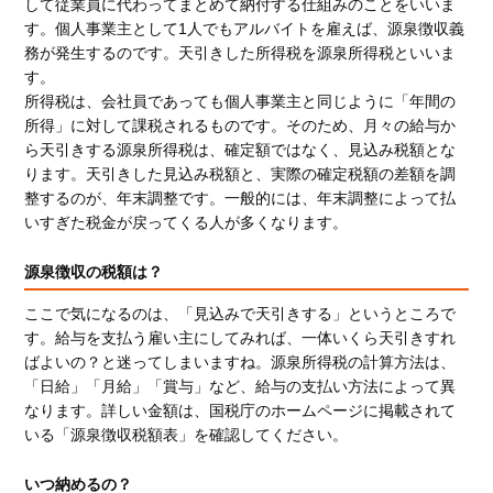
して従業員に代わってまとめて納付する仕組みのことをいいま
す。個人事業主として1人でもアルバイトを雇えば、源泉徴収義
務が発生するのです。天引きした所得税を源泉所得税といいま
す。
所得税は、会社員であっても個人事業主と同じように「年間の
所得」に対して課税されるものです。そのため、月々の給与か
ら天引きする源泉所得税は、確定額ではなく、見込み税額とな
ります。天引きした見込み税額と、実際の確定税額の差額を調
整するのが、年末調整です。一般的には、年末調整によって払
いすぎた税金が戻ってくる人が多くなります。
源泉徴収の税額は？
ここで気になるのは、「見込みで天引きする」というところで
す。給与を支払う雇い主にしてみれば、一体いくら天引きすれ
ばよいの？と迷ってしまいますね。源泉所得税の計算方法は、
「日給」「月給」「賞与」など、給与の支払い方法によって異
なります。詳しい金額は、国税庁のホームページに掲載されて
いる「源泉徴収税額表」を確認してください。
いつ納めるの？