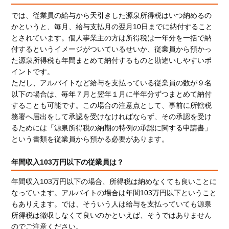
では、従業員の給与から天引きした源泉所得税はいつ納めるの
かというと、毎月、給与支払月の翌月10日までに納付すること
とされています。個人事業主の方は所得税は一年分を一括で納
付するというイメージがついているせいか、従業員から預かっ
た源泉所得税も年間まとめて納付するものと勘違いしやすいポ
イントです。
ただし、アルバイトなど給与を支払っている従業員の数が９名
以下の場合は、毎年７月と翌年１月に半年分ずつまとめて納付
することも可能です。この場合の注意点として、事前に所轄税
務署へ届出をして承認を受けなければならず、その承認を受け
るためには「源泉所得税の納期の特例の承認に関する申請書」
という書類を従業員から預かる必要があります。
年間収入103万円以下の従業員は？
年間収入103万円以下の場合、所得税は納めなくても良いことに
なっています。アルバイトの場合は年間103万円以下ということ
もありえます。では、そういう人は給与を支払っていても源泉
所得税は徴収しなくて良いのかといえば、そうではありません
のでご注意ください。