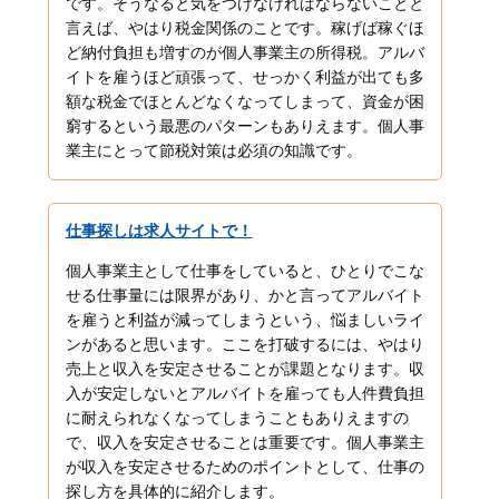
です。そうなると気をつけなければならないことと
言えば、やはり税金関係のことです。稼げば稼ぐほ
ど納付負担も増すのが個人事業主の所得税。アルバ
イトを雇うほど頑張って、せっかく利益が出ても多
額な税金でほとんどなくなってしまって、資金が困
窮するという最悪のパターンもありえます。個人事
業主にとって節税対策は必須の知識です。
仕事探しは求人サイトで！
個人事業主として仕事をしていると、ひとりでこな
せる仕事量には限界があり、かと言ってアルバイト
を雇うと利益が減ってしまうという、悩ましいライ
ンがあると思います。ここを打破するには、やはり
売上と収入を安定させることが課題となります。収
入が安定しないとアルバイトを雇っても人件費負担
に耐えられなくなってしまうこともありえますの
で、収入を安定させることは重要です。個人事業主
が収入を安定させるためのポイントとして、仕事の
探し方を具体的に紹介します。