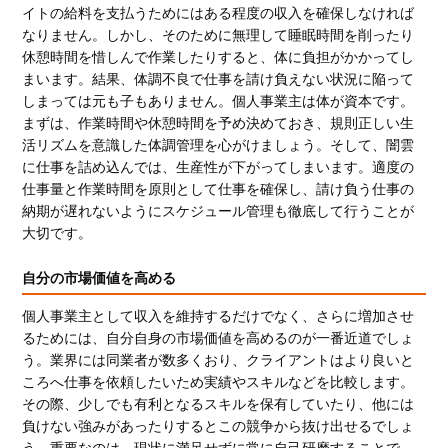
イトの給料を支払うためにはある程度の収入を確保しなければ
なりません。しかし、そのために無理して睡眠時間を削ったり
休憩時間を惜しんで作業したりすると、体に負担がかかってし
まいます。結果、体調不良で仕事を請け負えない状況に陥って
しまっては元も子もありません。個人事業主は体が資本です。
まずは、作業時間や休憩時間を予め決めておき、規則正しい生
活リズムを意識した体調管理を心がけましょう。そして、闇雲
に仕事を詰め込んでは、生産性が下がってしまいます。適度の
仕事量と作業時間を原則として仕事を確保し、請け負う仕事の
納期が遅れないようにスケジュール管理も徹底して行うことが
大切です。
自分の市場価値を高める
個人事業主として収入を維持するだけでなく、さらに増加させ
るためには、自分自身の市場価値を高めるのが一番近道でしょ
う。業界には同業者が数多くおり、クライアントはより良いと
ころへ仕事を依頼したいため実績やスキルなどを比較します。
その際、少しでも有利となるスキルを保有していたり、他には
負けない強みがあったりするとこの競争から抜け出せるでしょ
う。重要なのは、現状に満足せずに常に自己研磨することで