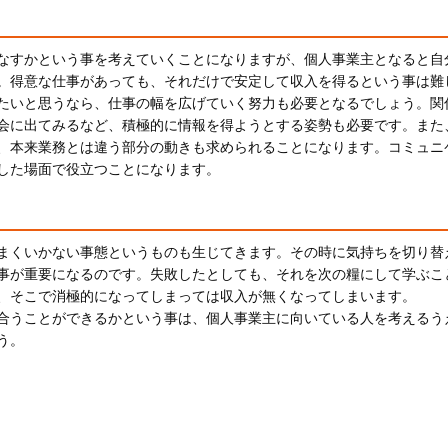
なすかという事を考えていくことになりますが、個人事業主となると自
。得意な仕事があっても、それだけで安定して収入を得るという事は難
たいと思うなら、仕事の幅を広げていく努力も必要となるでしょう。関
会に出てみるなど、積極的に情報を得ようとする姿勢も必要です。また
、本来業務とは違う部分の動きも求められることになります。コミュニ
した場面で役立つことになります。
まくいかない事態というものも生じてきます。その時に気持ちを切り替
事が重要になるのです。失敗したとしても、それを次の糧にして学ぶこ
、そこで消極的になってしまっては収入が無くなってしまいます。
合うことができるかという事は、個人事業主に向いている人を考えるう
う。