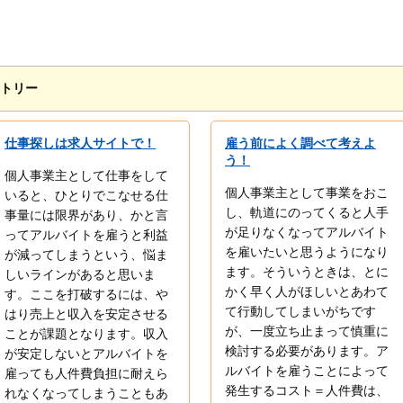
トリー
仕事探しは求人サイトで！
雇う前によく調べて考えよ
う！
個人事業主として仕事をして
個人事業主として事業をおこ
いると、ひとりでこなせる仕
し、軌道にのってくると人手
事量には限界があり、かと言
が足りなくなってアルバイト
ってアルバイトを雇うと利益
を雇いたいと思うようになり
が減ってしまうという、悩ま
ます。そういうときは、とに
しいラインがあると思いま
かく早く人がほしいとあわて
す。ここを打破するには、や
て行動してしまいがちです
はり売上と収入を安定させる
が、一度立ち止まって慎重に
ことが課題となります。収入
検討する必要があります。ア
が安定しないとアルバイトを
ルバイトを雇うことによって
雇っても人件費負担に耐えら
発生するコスト＝人件費は、
れなくなってしまうこともあ