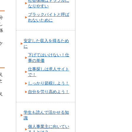
社会保険はトラブルに
なりやすい
ブラックバイトと呼ば
分
れないために
し
係
、
安定した収入を得るため
ケ
に
下げてはいけない！仕
事の単価
仕事探しは求人サイト
え
で！
と
しっかり節税しよう！
自分を労り高めよう！
え
学生も読んで活かせる知
識
個人事業主に向いてい