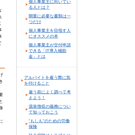
個人事業主に向いてい
。
る人とは？
な
開業に必要な書類は一
れ
つだけ
こ
事
個人事業主を目指す人
にオススメの本
事
て
個人事業主が交付申請
できる「IT導入補助
金」とは
げ
アルバイトを雇う際に気
き
を付けること
雇う前によく調べて考
要
えよう！
と
源泉徴収の義務につい
身
て知っておこう
“もしも”のための労働
に
保険